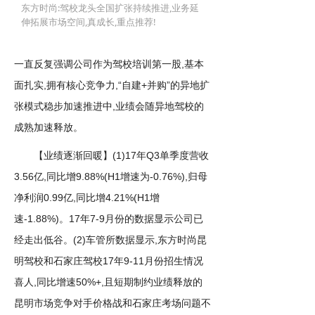
东方时尚:驾校龙头全国扩张持续推进,业务延
伸拓展市场空间,真成长,重点推荐!
一直反复强调公司作为驾校培训第一股,基本
面扎实,拥有核心竞争力,“自建+并购”的异地扩
张模式稳步加速推进中,业绩会随异地驾校的
成熟加速释放。
【业绩逐渐回暖】(1)17年Q3单季度营收
3.56亿,同比增9.88%(H1增速为-0.76%),归母
净利润0.99亿,同比增4.21%(H1增
速-1.88%)。17年7-9月份的数据显示公司已
经走出低谷。(2)车管所数据显示,东方时尚昆
明驾校和石家庄驾校17年9-11月份招生情况
喜人,同比增速50%+,且短期制约业绩释放的
昆明市场竞争对手价格战和石家庄考场问题不